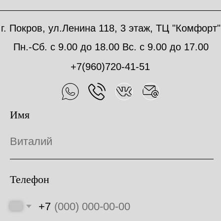
Отправить
Политика конфиденциальности
Реквизиты: ИП Голованов В.В.
ИНН 332133616551
ОГРН 310331608900021
Внимание! Данный сайт носит исключительно информационный
характер и не является публичной офертой, определяемой
положениями части 2 статьи 437 ГК РФ. Цвет продукции,
представленной на сайте может отличаться от реального, в связи с
различными настройками ваших устройств для просмотра.