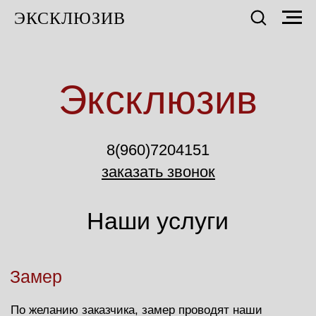
ЭКСКЛЮЗИВ
Эксклюзив
8(960)7204151
заказать звонок
Наши услуги
Замер
По желанию заказчика, замер проводят наши
специалисты, тем самым сведя возможные
ошибки к минимуму. Замер осуществляется
мастером в день обращения или в любое для Вас
время. Замер по г.Покров, п.Вольгинский,
п.Введенский, п.Нагорный БЕСПЛАТНО! Замер в
другие населённые пункты оплачивается согласно
прайсу, стоимость уточняйте у наших