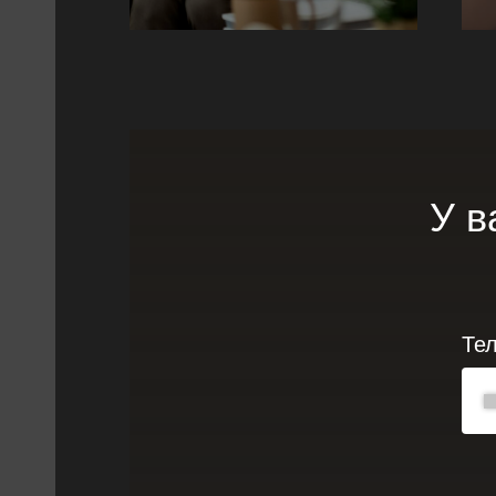
У в
Те