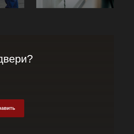
двери?
равить