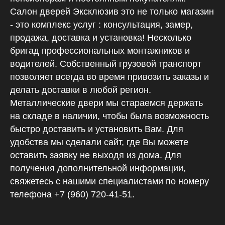
Салон дверей Эксклюзив это не только магазин
- это комплекс услуг : консультация, замер,
продажа, доставка и установка! Несколько
бригад профессиональных монтажников и
водителей. Собственный грузовой транспорт
позволяет всегда во время привозить заказы и
делать доставки в любой регион.
Металлические двери мы стараемся держать
на складе в наличии, чтобы была возможность
быстро доставить и установить Вам. Для
удобства мы сделали сайт, где Вы можете
ЭКСКЛЮЗИВ
оставить заявку не выходя из дома. Для
получения дополнительной информации,
свяжетесь с нашими специалистами по номеру
телефона +7 (960) 720-41-51.
г. Покров, ул.Ленина 118, 3 этаж, ТЦ "Комфорт"
Пн.-Сб. с 9.00 до 18.00 Вс. с 9.00 до 17.00
+7(960)720-41-51