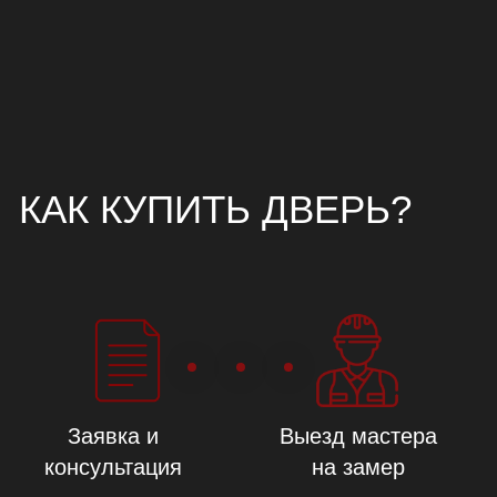
Реквизиты: ИП Голованов В.В.
ИНН 332133616551
ОГРН 310331608900021
Сайт разработан:
emiliyagolovanova
Внимание! Данный сайт носит исключительно информационный
характер и не является публичной офертой, определяемой
положениями части 2 статьи 437 ГК РФ. Цвет продукции,
представленной на сайте может отличаться от реального, в связи с
различными настройками ваших устройств для просмотра.