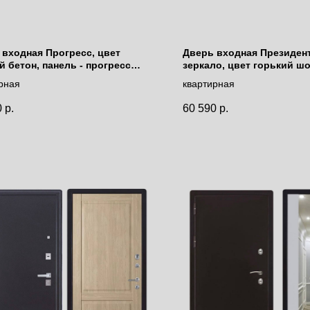
 входная Прогресс, цвет
Дверь входная Президен
 бетон, панель - прогресс
зеркало, цвет горький ш
светлый бетон
панель - 62001 цвет свет
рная
квартирная
серена
0
р.
60 590
р.