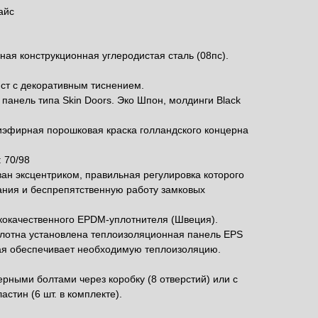
айс
ная конструкционная углеродистая сталь (08пс).
ст с декоративным тиснением.
 панель типа Skin Doors. Эко Шпон, молдинги Black
иэфирная порошковая краска голландского концерна
 70/98
ван эксцентриком, правильная регулировка которого
ания и беспрепятственную работу замковых
ококачественного EPDM-уплотнителя (Швеция).
олотна установлена теплоизоляционная панель EPS
рая обеспечивает необходимую теплоизоляцию.
ерными болтами через коробку (8 отверстий) или с
стин (6 шт. в комплекте).