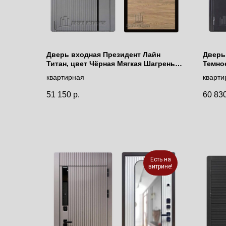
Дверь входная Президент Лайн
Дверь
Титан, цвет Чёрная Мягкая Шагрень,
Темное
панель - tamburat 4100 цвет Дуб
цвет 
квартирная
кварти
Мадейра
51 150
р.
60 83
Есть на
витрине!