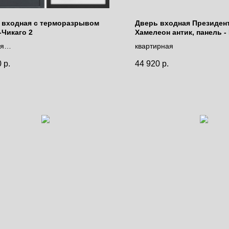
 входная с терморазрывом
Дверь входная Президент
-Чикаго 2
Хамелеон антик, панель -
Серена керамик
ая
квартирная
моразрывом
0
р.
44 920
р.