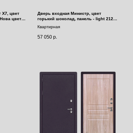
 Х7, цвет
Дверь входная Министр, цвет
 Нова цвет
горький шоколад, панель - light 2127
цвет бьянка soft
Квартирная
57 050
р.