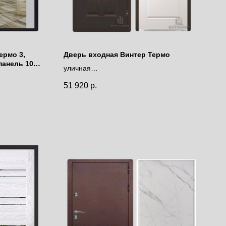
ермо 3,
Дверь входная Винтер Термо
панель 1002
уличная
с терморазрывом
51 920
р.