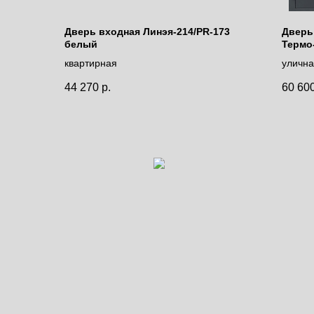
Дверь входная Линэя-214/PR-173
Дверь
белый
Термо
квартирная
уличн
с тер
44 270
р.
60 60