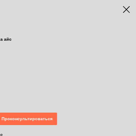
а айс
Проконсультироваться
ое