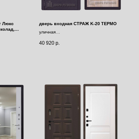
т Люкс
дверь входная СТРАЖ K-20 ТЕРМО
околад,
уличная
ло-серый
с терморазрывом
40 920
р.