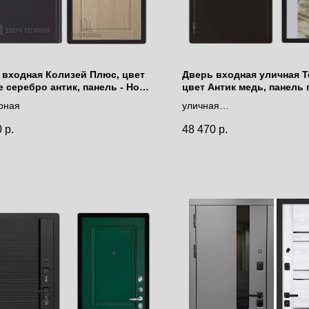
 входная Колизей Плюс, цвет
Дверь входная уличная Т
 серебро антик, панель - Нова
цвет Антик медь, панель 
Дуб натуральный
Инфинити манхэттен
рная
уличная
с терморазрывом
0
р.
48 470
р.