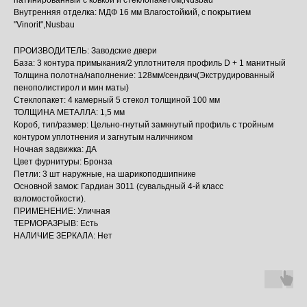
патинированный с ковкой и стеклопакетом,Nusbau
Внутренняя отделка: МДФ 16 мм Влагостойкий, с покрытием
"Vinorit",Nusbau
ПРОИЗВОДИТЕЛЬ: Заводские двери
База: 3 контура примыкания/2 уплотнителя профиль D + 1 манитный
Толщина полотна/наполнение: 128мм/сендвич(Экструдированный
пенополистирол и мин маты)
Стеклопакет: 4 камерный 5 стекол толщиной 100 мм
ТОЛЩИНА МЕТАЛЛА: 1,5 мм
Короб, тип/размер: Цельно-гнутый замкнутый профиль с тройным
контуром уплотнения и загнутым наличником
Ночная задвижка: ДА
Цвет фурнитуры: Бронза
Петли: 3 шт наружные, на шарикоподшипнике
Основной замок: Гардиан 3011 (сувальдный 4-й класс
взломостойкости).
ПРИМЕНЕНИЕ: Уличная
ТЕРМОРАЗРЫВ: Есть
НАЛИЧИЕ ЗЕРКАЛА: Нет