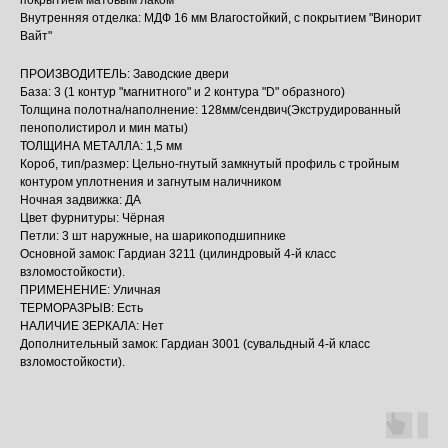
покрытием матовым лаком
Внутренняя отделка: МДФ 16 мм Влагостойкий, с покрытием "Винорит
Вайт"
ПРОИЗВОДИТЕЛЬ: Заводские двери
База: 3 (1 контур "магнитного" и 2 контура "D" образного)
Толщина полотна/наполнение: 128мм/сендвич(Экструдированный
пенополистирол и мин маты)
ТОЛЩИНА МЕТАЛЛА: 1,5 мм
Короб, тип/размер: Цельно-гнутый замкнутый профиль с тройным
контуром уплотнения и загнутым наличником
Ночная задвижка: ДА
Цвет фурнитуры: Чёрная
Петли: 3 шт наружные, на шарикоподшипнике
Основной замок: Гардиан 3211 (цилиндровый 4-й класс
взломостойкости).
ПРИМЕНЕНИЕ: Уличная
ТЕРМОРАЗРЫВ: Есть
НАЛИЧИЕ ЗЕРКАЛА: Нет
Дополнительный замок: Гардиан 3001 (сувальдный 4-й класс
взломостойкости).