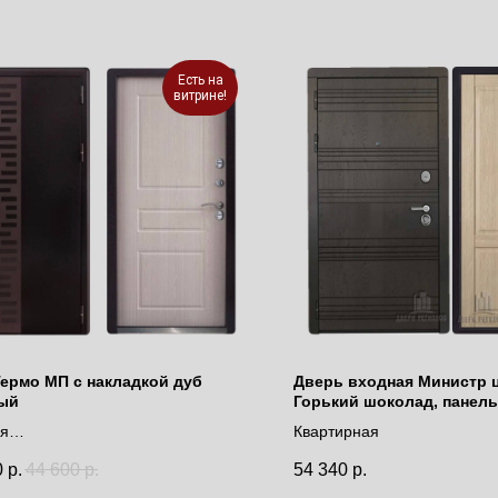
Есть на
витрине!
Термо МП с накладкой дуб
Дверь входная Министр 
ый
Горький шоколад, панель
Дуб натуральный
ая
Квартирная
моразрывом
0
р.
44 600
р.
54 340
р.