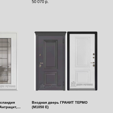
50 070
р.
Исландия
Входная дверь ГРАНИТ ТЕРМО
 Антрацит,
(М1050 E)
ет ral 9016