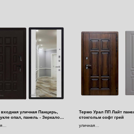
 входная уличная Панцирь,
Термо Урал ПП Лайт пане
укле опал, панель - Зеркало
стокгольм софт грей
ty цвет Белый
ая
уличная
моразрывом
с терморазрывом