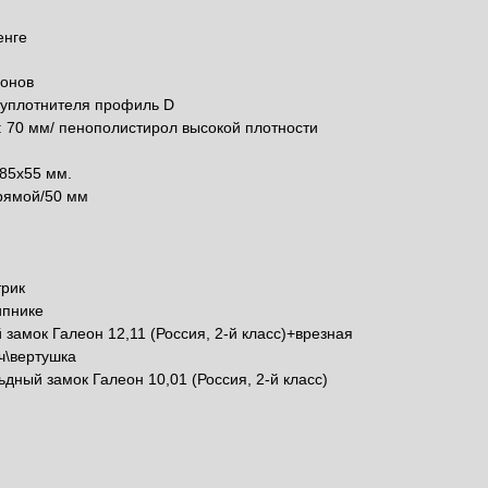
енге
онов
 уплотнителя профиль D
 70 мм/ пенополистирол высокой плотности
м
 85х55 мм.
рямой/50 мм
трик
ипнике
замок Галеон 12,11 (Россия, 2-й класс)+врезная
ч\вертушка
дный замок Галеон 10,01 (Россия, 2-й класс)