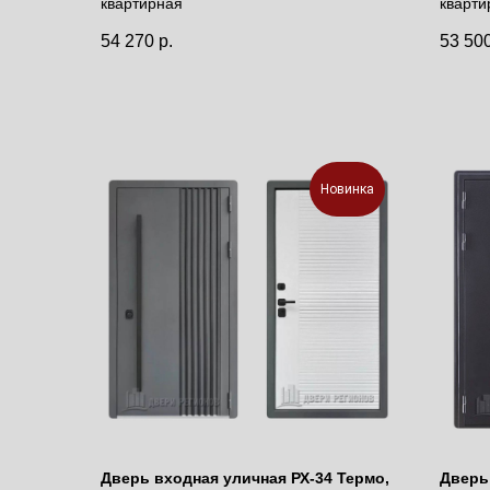
квартирная
кварти
бьянка soft
54 270
р.
53 50
Новинка
Дверь входная уличная РХ-34 Термо,
Дверь