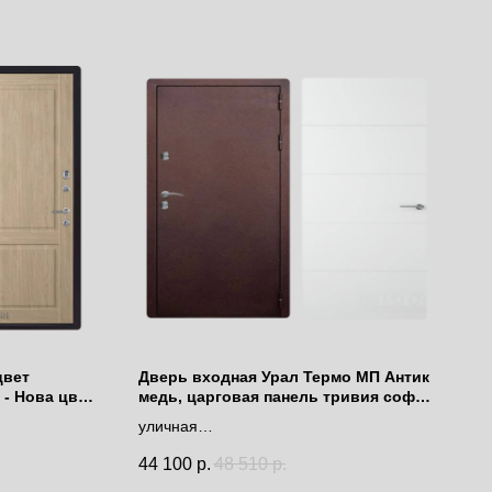
цвет
Дверь входная Урал Термо МП Антик
 - Нова цвет
медь, царговая панель тривия софт
белый
уличная
с терморазрывом
44 100
р.
48 510
р.