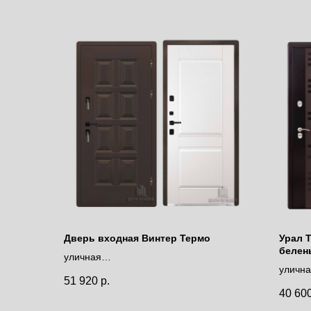
Дверь входная Винтер Термо
Урал 
белен
уличная
уличн
с терморазрывом
51 920
р.
с тер
40 60