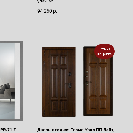
уличная
с терморазрывом
94 250
р.
Есть на
витрине!
/PR-71 Z
Дверь входная Термо Урал ПП Лайт,