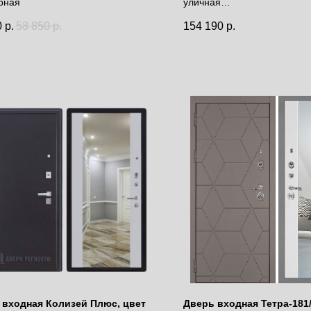
рная
уличная
Белый
с терморазрывом
0
р.
58 850
р.
154 190
р.
 входная Колизей Плюс, цвет
Дверь входная Тетра-181