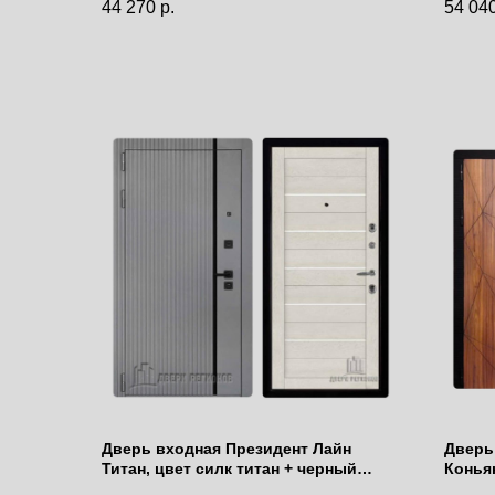
44 270
р.
54 04
Дверь входная Президент Лайн
Дверь
Титан, цвет силк титан + черный
Конья
пластик, панель - light 2127 цвет