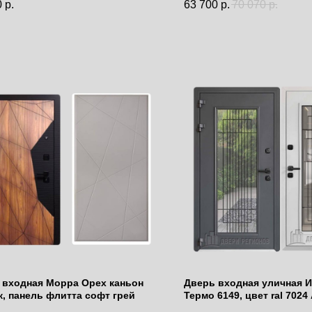
0
р.
63 700
р.
70 070
р.
 входная Морра Орех каньон
Дверь входная уличная 
к, панель флитта софт грей
Термо 6149, цвет ral 7024
панель - Исландия 6149 цв