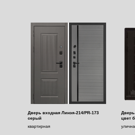
Дверь входная Линэя-214/PR-173
Дверь
серый
цвет б
infini
квартирная
уличн
c тер