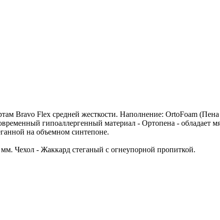
ам Bravo Flex средней жесткости. Наполнение: OrtoFoam (Пена
временный гипоаллергенный материал - Ортопена - обладает мя
еганной на объемном синтепоне.
м. Чехол - Жаккард стеганый с огнеупорной пропиткой.