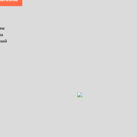
 мм
ва
кий