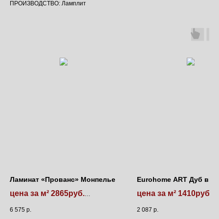
ПРОИЗВОДСТВО: Ламплит
Ламинат «Прованс» Монпелье
Eurohome ART Дуб вис
цена за м² 2865руб.
цена за м² 1410руб.
ламинат продается пачками!
ламинат продается пачками
6 575
р.
2 087
р.