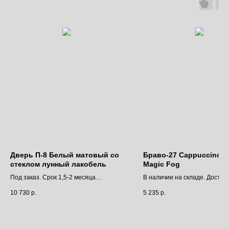
Дверь П-8 Белый матовый со
Браво-27 Cappuccino Me
стеклом лунный лакобель
Magic Fog
Под заказ. Срок 1,5-2 месяца
В наличии на складе. Доставк
Цена за полотно
9 дней.
10 730
р.
5 235
р.
Цена за полотно