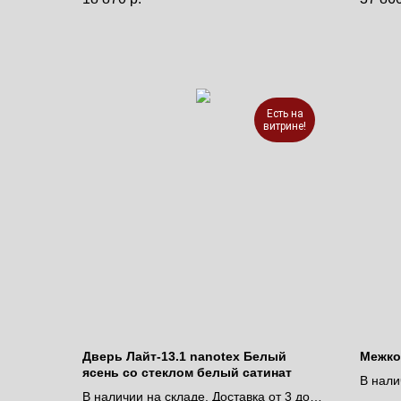
Цена 
Есть на
витрине!
Дверь Лайт-13.1 nanotex Белый
Межко
ясень со стеклом белый сатинат
В нали
В наличии на складе. Доставка от 3 до 9
дней.