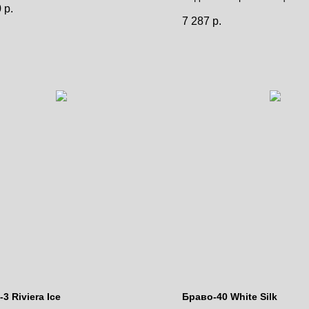
0
р.
Цена за полотно
за полотно
7 287
р.
3 Riviera Ice
Браво-40 White Silk