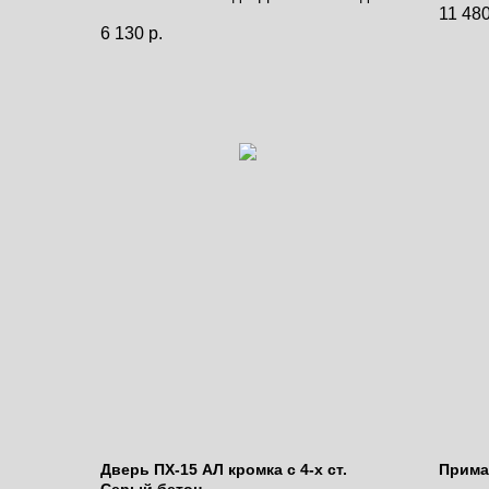
11 48
дней.
Цена 
6 130
р.
Цена за полотно
Дверь ПХ-15 АЛ кромка с 4-х ст.
Прима-
Серый бетон