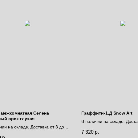
 межкомнатная Селена
Граффити-1.Д Snow Art
ный орех глухая
В наличии на складе. Доста
чии на складе. Доставка от 3 до 9
дней.
7 320
р.
Цена за полотно
0
р.