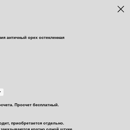
ия античный орех остекленная
осчета. Просчет бесплатный.
одит, приобретается отдельно.
заказываются кратно одной штуке.