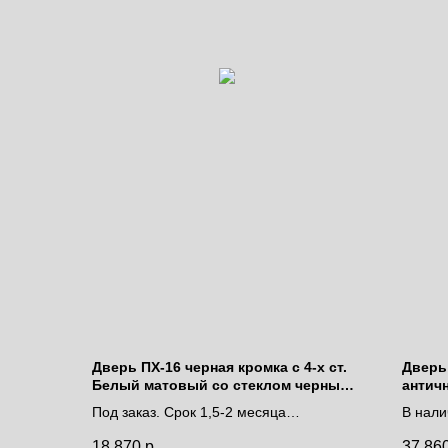
Дверь ПХ-16 черная кромка с 4-х ст.
Дверь
Белый матовый со стеклом черный
антич
лакобель
Под заказ. Срок 1,5-2 месяца
В нали
Цена за полотно
дней.
18 870
р.
37 86