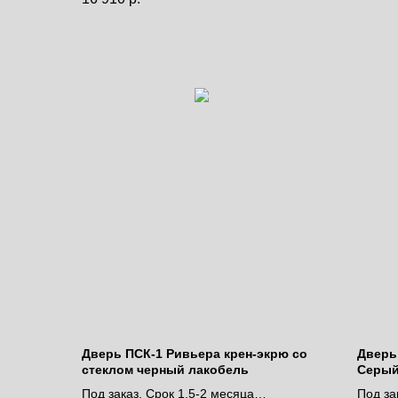
Дверь ПСК-1 Ривьера крен-экрю со
Дверь 
стеклом черный лакобель
Серый
белос
Под заказ. Срок 1,5-2 месяца
Под за