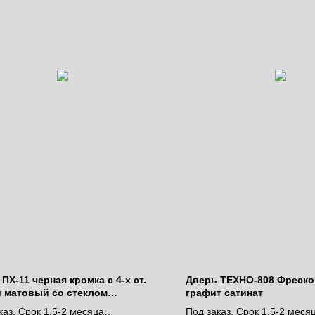
ПХ-11 черная кромка с 4-х ст.
Дверь ТЕХНО-808 Фреско
 матовый со стеклом
графит сатинат
нежный лакобель
каз. Срок 1,5-2 месяца
Под заказ. Срок 1.5-2 меся