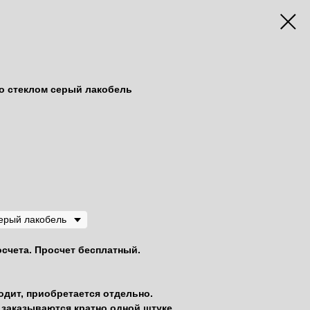
со стеклом серый лакобель
осчета. Просчет бесплатный.
одит, приобретается отдельно.
заказываются кратно одной штуке.