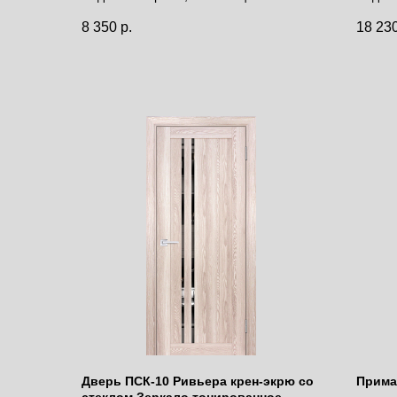
Цена за полотно
Цена 
8 350
р.
18 23
Дверь ПСК-10 Ривьера крен-экрю со
Прима-
стеклом Зеркало тонированное