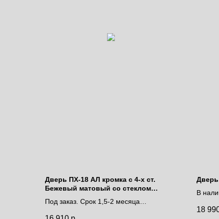
Дверь ПХ-18 АЛ кромка с 4-х ст.
Дверь
Бежевый матовый со стеклом
В нали
белоснежный лакобель
Под заказ. Срок 1,5-2 месяца
дней
18 99
Цена за полотно
Цена 
16 910
р.