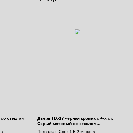
Цена за полотно
 со стеклом
Дверь ПХ-17 черная кромка с 4-х ст.
Серый матовый со стеклом
белоснежный лакобель
ца.
Под заказ. Срок 1,5-2 месяца