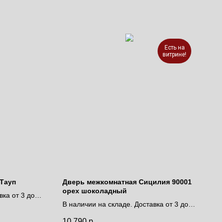
Есть на
витрине!
Тауп
Дверь межкомнатная Сицилия 90001
орех шоколадный
вка от 3 до 9
В наличии на складе. Доставка от 3 до 9
дней
10 790
р.