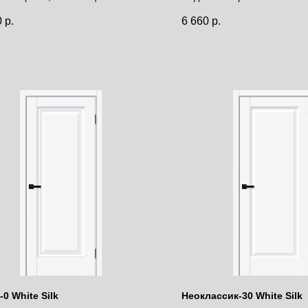
за полотно
Цена за полотно
0
р.
6 660
р.
0 White Silk
Неоклассик-30 White Silk