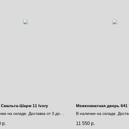
 Смальта-Шарм 11 lvory
Межкомнатная дверь 641 
чии на складе. Доставка от 3 до 9
В наличии на складе. Доста
дней.
0
р.
11 550
р.
за полотно
Цена за полотно