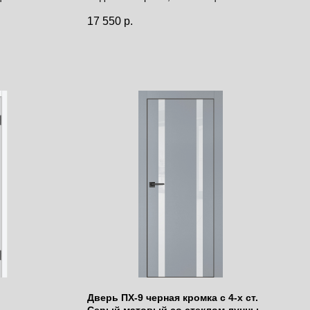
Цена за полотно
17 550
р.
Дверь ПХ-9 черная кромка с 4-х ст.
Серый матовый со стеклом лунный