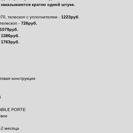
заказываются кратно одной штуке.
70, телескоп с уплотнителем -
1223руб
.
телескоп -
726руб.
1079руб.
1386руб.
-
1763руб.
овая конструкция
й
ABILE PORTE
евое
-2 месяца