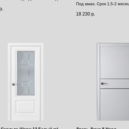
лакобель
Под заказ. Срок 1,5-2 меся
р.
Цена за полотно
за полотно
18 230
р.
 Смальта-Шарм 12 Белый ral
Дверь Дюна 5 Норд