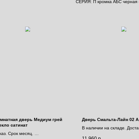
СЕРИЯ: П кромка АБС черная c
мнатная дверь Медиум грей
Дверь Смальта-Лайн 02 Аг
екло сатинат
В наличии на складе. Доста
каз. Срок месяц.
дней.
11 960
р.