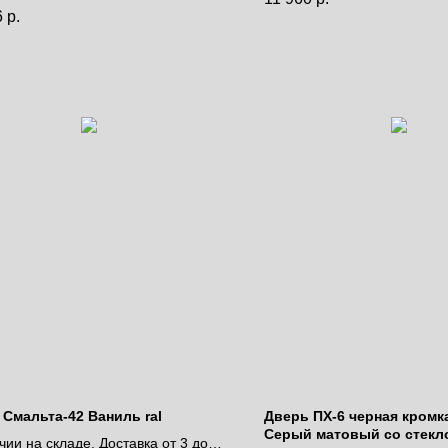
за полотно
Цена за полотно
6
р.
 Смальта-42 Ваниль ral
Дверь ПХ-6 черная кромка 
Серый матовый со стекл
чии на складе. Доставка от 3 до 9