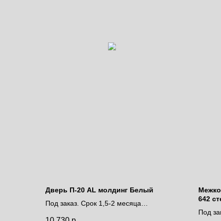
Дверь П-20 AL молдинг Белый
Межко
642 ст
Под заказ. Срок 1,5-2 месяца
Под за
Цена за полотно
10 730
р.