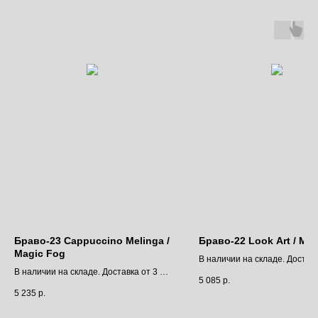
Браво-23 Cappuccino Melinga /
Браво-22 Look Art / Ma
Magic Fog
В наличии на складе. Доставк
В наличии на складе. Доставка от 3 до
9 дней.
5 085
р.
9 дней.
Цена за полотно
5 235
р.
Цена за полотно