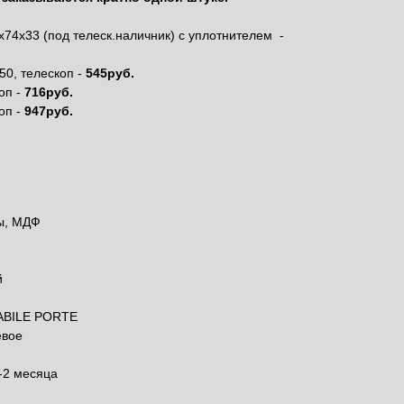
74х33 (под телеск.наличник) с уплотнителем -
50, телескоп -
545руб.
оп -
716руб.
оп -
947руб.
ы, МДФ
й
ABILE PORTE
евое
-2 месяца