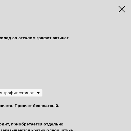
олад со стеклом графит сатинат
осчета. Просчет бесплатный.
одит, приобретается отдельно.
заказываются кратно одной штуке.