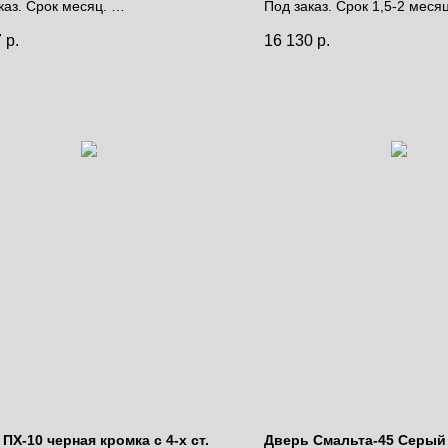
каз. Срок месяц.
Под заказ. Срок 1,5-2 меся
за полотно
Цена за полотно
7
р.
16 130
р.
ПХ-10 черная кромка с 4-х ст.
Дверь Смальта-45 Серый r