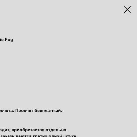
gic Fog
осчета. Просчет бесплатный.
одит, приобретается отдельно.
заказываются кратно одной штуке.