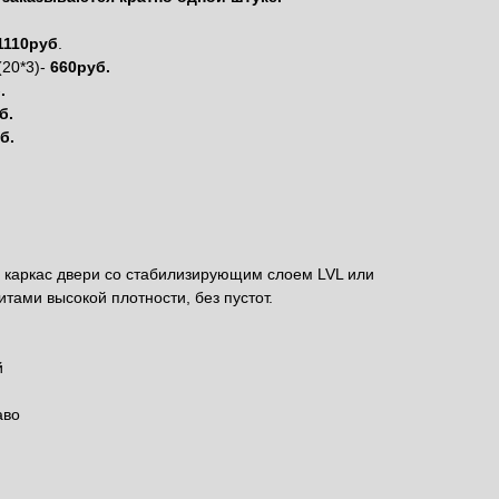
1110руб
.
(20*3)-
660руб.
.
б.
б.
каркас двери со стабилизирующим слоем LVL или
тами высокой плотности, без пустот.
й
аво