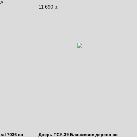
ца
дней.
11 690
р.
Цена за полотно
al 7036 со
Дверь ПСУ-39 Бланжевое дерево со