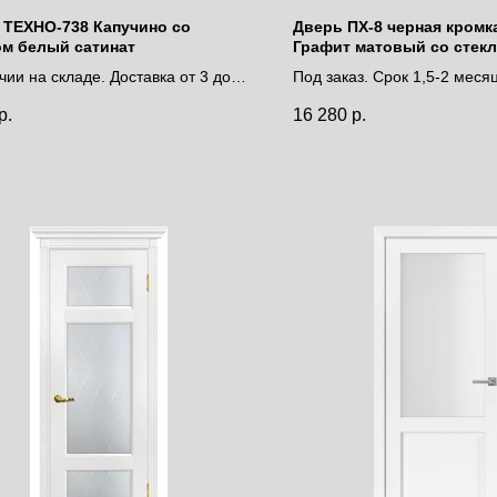
 ТЕХНО-738 Капучино со
Дверь ПХ-8 черная кромка 
ом белый сатинат
Графит матовый со стек
лакобель
чии на складе. Доставка от 3 до 9
Под заказ. Срок 1,5-2 меся
Цена за полотно
р.
16 280
р.
за полотно