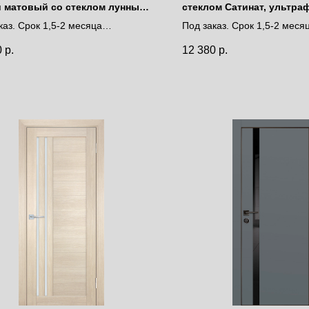
 матовый со стеклом лунный
стеклом Сатинат, ультра
ель
печать
каз. Срок 1,5-2 месяца
Под заказ. Срок 1,5-2 меся
за полотно
Цена за полотно
0
р.
12 380
р.