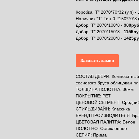
Коробка "Т" 2070*70*32 (у,п) -
Наличник "Т" Тип-0 2150*70*8 
Добор "Т" 2070*100*8 -
900руб
Добор "Т" 2070*150*8 -
1155ру
Добор "Т" 2070*200*8 -
1425ру
Заказать замер
СОСТАВ ДВЕРИ: Композитный 
соснового бруса облицован пли
ТОЛЩИНА ПОЛОТНА: 36мм
ПОКРЫТИЕ: PET
ЦЕНОВОЙ СЕГМЕНТ: Средни
СТИЛЬ/ДИЗАЙН: Классика
БРЕНД ПРОИЗВОДИТЕЛЯ: Бр
ЦВЕТОВАЯ ПАЛИТРА: Белое
ПОЛОТНО: Остекленное
СЕРИЯ: Прима