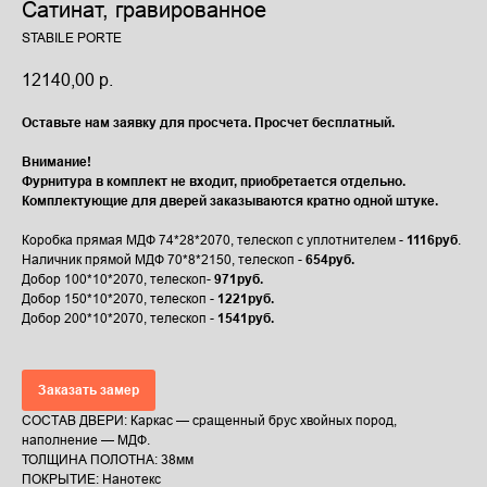
Сатинат, гравированное
STABILE PORTE
12140,00
р.
Оставьте нам заявку для просчета. Просчет бесплатный.
Внимание!
Фурнитура в комплект не входит, приобретается отдельно.
Комплектующие для дверей заказываются кратно одной штуке.
Коробка прямая МДФ 74*28*2070, телескоп с уплотнителем -
1116руб
.
Наличник прямой МДФ 70*8*2150, телескоп -
654руб.
Добор 100*10*2070, телескоп-
971руб.
Добор 150*10*2070, телескоп -
1221руб.
Добор 200*10*2070, телескоп -
1541руб.
Заказать замер
СОСТАВ ДВЕРИ: Каркас — сращенный брус хвойных пород,
наполнение — МДФ.
ТОЛЩИНА ПОЛОТНА: 38мм
ПОКРЫТИЕ: Нанотекс