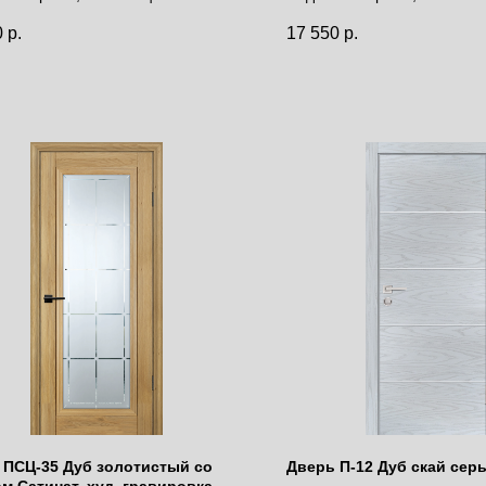
за полотно
Цена за полотно
0
р.
17 550
р.
 ПСЦ-35 Дуб золотистый со
Дверь П-12 Дуб скай сер
м Сатинат, худ. гравировка