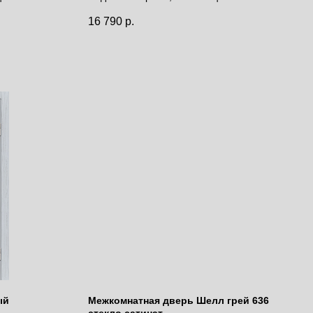
Цена за полотно
16 790
р.
ый
Межкомнатная дверь Шелл грей 636
стекло сатинат