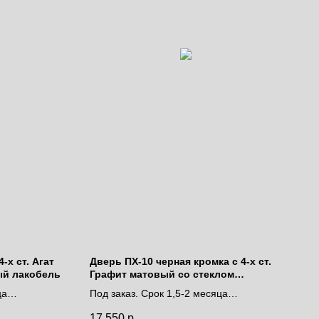
-х ст. Агат
Дверь ПХ-10 черная кромка с 4-х ст.
ый лакобель
Графит матовый со стеклом
белоснежный лакобель
ца
Под заказ. Срок 1,5-2 месяца
Цена за полотно
17 550
р.