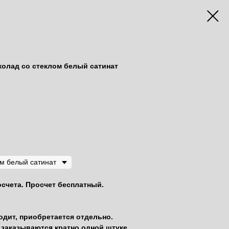
колад со стеклом белый сатинат
осчета. Просчет бесплатный.
одит, приобретается отдельно.
заказываются кратно одной штуке.