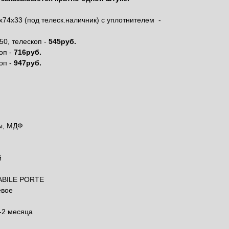
74х33 (под телеск.наличник) с уплотнителем -
50, телескоп -
545руб.
оп -
716руб.
оп -
947руб.
ы, МДФ
й
ABILE PORTE
евое
-2 месяца