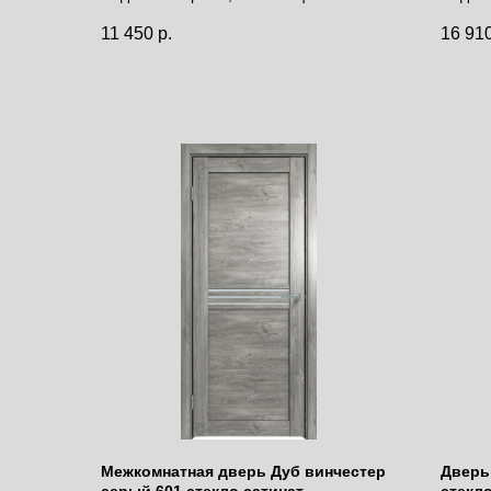
Цена за полотно
Цена 
11 450
р.
16 91
Межкомнатная дверь Дуб винчестер
Дверь
серый 601 стекло сатинат
стекло