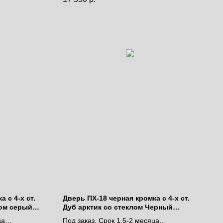
 с 4-х ст.
Дверь ПХ-18 черная кромка с 4-х ст.
ом серый
Дуб арктик со стеклом Черный
мателак
ца
Под заказ. Срок 1,5-2 месяца