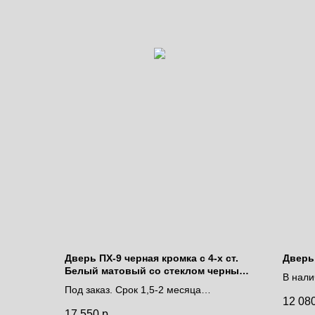
Дверь ПХ-9 черная кромка с 4-х ст.
Дверь
Белый матовый со стеклом черный
В нали
лакобель
Под заказ. Срок 1,5-2 месяца
дней.
12 08
Цена за полотно
Цена 
17 550
р.