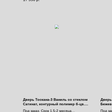
Дверь Тоскана-3 Ваниль со стеклом
Дверь 
Сатинат, контурный полимер б-цв.
Бежев
рис. Ромб
лакоб
Под заказ. Срок 1,5-2 месяца
Под за