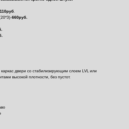
110руб
.
(20*3)-
660руб.
.
б.
б.
каркас двери со стабилизирующим слоем LVL или
тами высокой плотности, без пустот.
аво
е