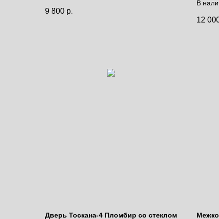
В нали
Цена за полотно
9 800
р.
дней.
12 00
Цена 
Дверь Тоскана-4 Пломбир со стеклом
Межко