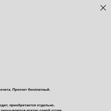
осчета. Просчет бесплатный.
одит, приобретается отдельно.
заказываются кратно одной штуке.