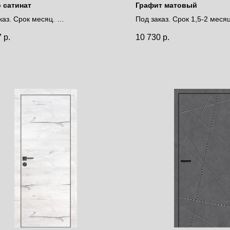
 сатинат
Графит матовый
каз. Срок месяц.
Под заказ. Срок 1,5-2 меся
за полотно
Цена за полотно
7
р.
10 730
р.