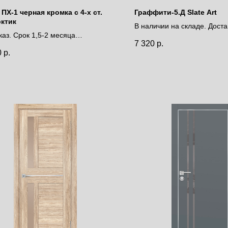
ПХ-1 черная кромка с 4-х ст.
Граффити-5.Д Slate Art
рктик
В наличии на складе. Доста
каз. Срок 1,5-2 месяца
дней.
7 320
р.
за полотно
Цена за полотно
0
р.