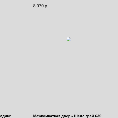
дней.
8 070
р.
Цена за полотно
олдинг
Межкомнатная дверь Шелл грей 639