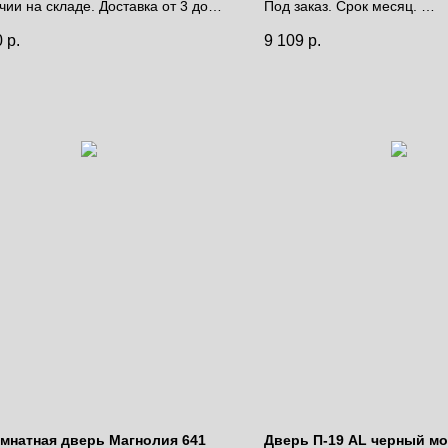
чии на складе. Доставка от 3 до 9
Под заказ. Срок месяц.
Цена за полотно
0
р.
9 109
р.
за полотно
мнатная дверь Магнолия 641
Дверь П-19 AL черный м