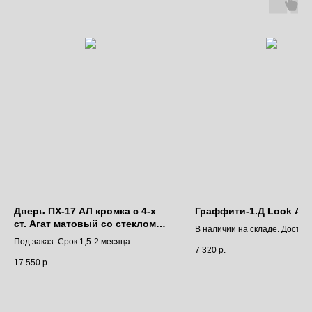
Дверь ПХ-17 АЛ кромка с 4-х
Граффити-1.Д Look Art
ст. Агат матовый со стеклом
В наличии на складе. Доставк
лунный лакобель
Под заказ. Срок 1,5-2 месяца
9 дней.
7 320
р.
Цена за полотно
Цена за полотно
17 550
р.